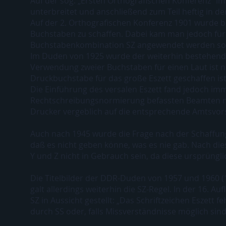
Auf der sog. „Ersten Orthografischen Konferenz“ i
unterbreitet und anschließend zum Teil heftig in der
Auf der 2. Orthografischen Konferenz 1901 wurde be
Buchstaben zu schaffen. Dabei kam man jedoch für 
Buchstabenkombination SZ angewendet werden sol
Im Duden von 1925 wurde der weiterhin bestehende
Verwendung zweier Buchstaben für einen Laut ist n
Druckbuchstabe für das große Eszett geschaffen ist
Die Einführung des versalen Eszett fand jedoch imme
Rechtschreibungsnormierung befassten Beamten ni
Drucker vergeblich auf die entsprechende Amtsvors
Auch nach 1945 wurde die Frage nach der Schaffung 
daß es nicht geben könne, was es nie gab. Nach dies
Y und Z nicht in Gebrauch sein, da diese ursprüngl
Die Titelbilder der DDR-Duden von 1957 und 1960 (15
galt allerdings weiterhin die SZ-Regel. In der 16. A
SZ in Aussicht gestellt: „Das Schriftzeichen Eszett f
durch SS oder, falls Missverständnisse möglich sin